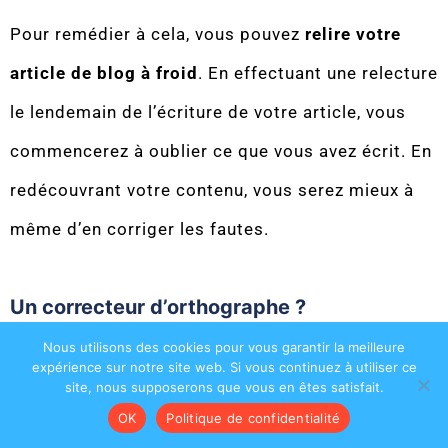
Pour remédier à cela, vous pouvez
relire votre
article de blog à froid
. En effectuant une relecture
le lendemain de l’écriture de votre article, vous
commencerez à oublier ce que vous avez écrit. En
redécouvrant votre contenu, vous serez mieux à
même d’en corriger les fautes.
Un correcteur d’orthographe ?
Nous utilisons des cookies pour vous garantir la meilleure
Il existe de très bons
correcteurs d’orthographe
.
expérience sur notre site web. Si vous continuez à utiliser ce
site, nous supposerons que vous en êtes satisfait.
Lors de mes débuts en rédaction web, j’utilisais
OK
Politique de confidentialité
Scribens
et
SpellBoy
. Je ne me suis jamais