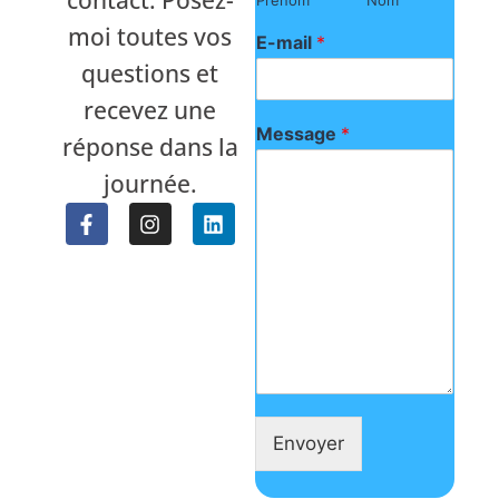
contact. Posez-
Prénom
Nom
moi toutes vos
E-mail
*
questions et
recevez une
Message
*
réponse dans la
journée.
Envoyer