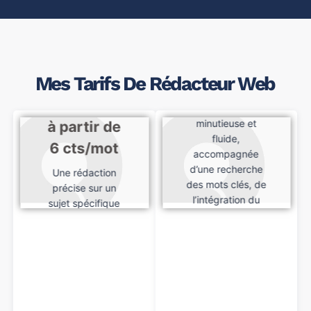
RÉDACTION
PROFESSIONNELLE +
OPTIMISATION SEO
RÉDACTION
à partir de 8
Mes Tarifs De Rédacteur Web
PROFESSIO
cts/mot
NNELLE
Une rédaction
minutieuse et
à partir de
fluide,
6 cts/mot
accompagnée
d’une recherche
Une rédaction
des mots clés, de
précise sur un
l’intégration du
sujet spécifique
champ lexical
avec des
approprié et de
recherches
l’utilisation des
minutieuses et des
meilleures
données exactes.
techniques de
référencement.